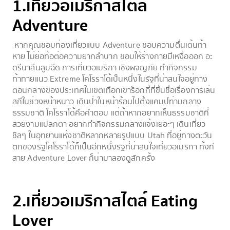
1.เที่ยวอเมริกาสไตล์
Adventure
หากคุณชอบท่องเที่ยวแบบ Adventure ชอบความตื่นเต้นท้า
หาย ไม่ย่อท้อต่อความยากลำบาก ชอบให้ร่างกายมีเหงื่อออก อะ
ดรีนาลีนสูบฉีด การเที่ยวอเมริกา เชิงผจญภัย ทำกิจกรรม
ท้าทายแนว Extreme โคโรราโด้เป็นหนึ่งในรัฐที่น่าสนใจอยู่ทาง
ตอนกลางของประเทศในเขตเทือกเขาร็อกกี้ที่ขึ้นชื่อเรื่องการเล่น
สกีในช่วงหน้าหนาว เดินป่าในหน้าร้อนไปตั้งแคมป์ท่ามกลาง
ธรรมชาติ โคโรราโด้คือคำตอบ แต่ถ้าหากอยากเห็นธรรมชาติที่
สวยงามแปลกตา อยากทำกิจกรรมกลางแจ้งเยอะๆ เดินเที่ยว
ชิลๆ ในอุทยานแห่งชาติหลากหลายรูปแบบ Utah ที่อยู่ทางตะวัน
ตกของรัฐโคโรราโด้ก็เป็นอีกหนึ่งรัฐที่น่าสนใจเที่ยวอเมริกา ทั้งที
สาย Adventure Lover ก็น่ามาลองดูสักครั้ง
2.เที่ยวอเมริกาสไตล์ Eating
Lover