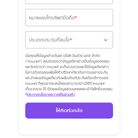
หมายเลขโทรศัพท์มือถือ
ประเภทประกันที่สนใจ
เมื่อคุณให้ข้อมูลข้างต้นแก่ บริษัท อินชัวร์ เอกซ์ จำกัด
("InsureX") คุณรับรองว่าข้อมูลดังกล่าวเป็นข้อมูลของคุณ
และรับทราบว่า InsureX จะเก็บรวบรวมและใช้ข้อมูลดังกล่าว
ในการติดต่อคุณเพื่อให้คำปรึกษาเกี่ยวกับการขอเอาประกัน
และนำเสนอข้อมูลเกี่ยวกับผลิตภัณฑ์ประกันหรือบริการของ
InsureX ที่คุณอาจจะสนใจคุณสามารถอ่านวิธีที่ InsureX
เก็บรวบรวม ใช้ เปิดเผยข้อมูลส่วนบุคคลและเข้าใจสิทธิของคุณ
ที่
ประกาศนโยบายความเป็นส่วนตัว
ให้ติดต่อกลับ