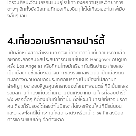
ได้รวมศิลปะวัฒนธรรมแบบยุโรปเก่า องค์ความรู้และวิทยาการ
ต่างๆ อีกทั้งยังมีสถานที่ท่องเที่ยวอื่นๆ ให้ได้เที่ยวเยอะไม่แพ้เมือ
งอื่นๆ เลย
4.เที่ยวอเมริกาสายปาร์ตี้
เป็นอีกหนึ่งสายสำหรับนักท่องเที่ยวที่เวลาไปเที่ยวอเมริกา แล้ว
อยากจะลองสัมผัสประสบการณ์แบบในหนัง Hangover กันดูซัก
ครั้ง Los Angeles หรือที่คนไทยมักเรียกกันติดปากว่า ‘แอลเอ’
เป็นเมืองที่มีชื่อเสียงอย่างมากของรัฐแคลิฟอเนีย เป็นเมืองติด
ทะเลทางตะวันตกของประเทศอเมริกา เป็นเมืองที่มีสถานที่
สำคัญๆ อย่างฮอลิวูดศูนย์กลางของโลกภาพยนตร์ ที่นี่เป็นแหล่ง
รวมสถานที่ท่องเที่ยวด้านความบันเทิงมากมาย ใครที่ชอบปาร์ตี้
ฟังเพลงตื๊ดๆ ก็ต้องเป็นทีนี่เท่านั้น ต่อให้จะเป็นทริปเที่ยวอเมริกา
คนเดียวก็รับรองได้เลยว่าไม่มีเหงา ได้เจอเพื่อนใหม่ที่นี่แน่นอน
และอาจจะโชคดีได้กระทบไหล่ดาราดัง หรือแม้แต่ selfie ลงอินส
ตาร์แกรมแบบเก๋ๆ อีกต่างหาก