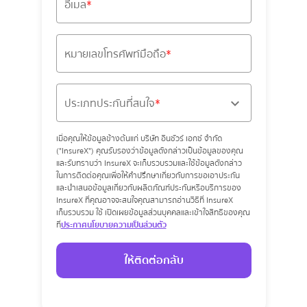
อีเมล
หมายเลขโทรศัพท์มือถือ
ประเภทประกันที่สนใจ
เมื่อคุณให้ข้อมูลข้างต้นแก่ บริษัท อินชัวร์ เอกซ์ จำกัด
("InsureX") คุณรับรองว่าข้อมูลดังกล่าวเป็นข้อมูลของคุณ
และรับทราบว่า InsureX จะเก็บรวบรวมและใช้ข้อมูลดังกล่าว
ในการติดต่อคุณเพื่อให้คำปรึกษาเกี่ยวกับการขอเอาประกัน
และนำเสนอข้อมูลเกี่ยวกับผลิตภัณฑ์ประกันหรือบริการของ
InsureX ที่คุณอาจจะสนใจคุณสามารถอ่านวิธีที่ InsureX
เก็บรวบรวม ใช้ เปิดเผยข้อมูลส่วนบุคคลและเข้าใจสิทธิของคุณ
ที่
ประกาศนโยบายความเป็นส่วนตัว
ให้ติดต่อกลับ