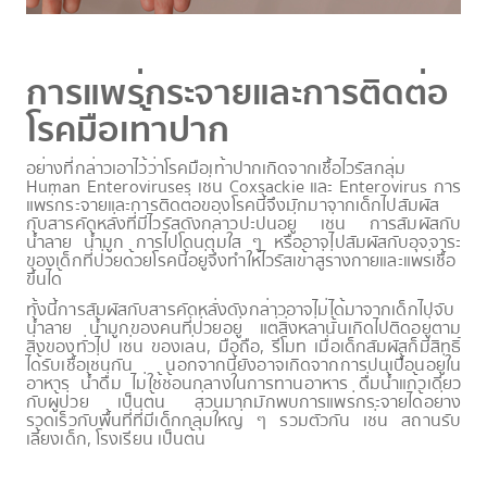
การแพร่กระจายและการติดต่อ
โรคมือเท้าปาก
อย่างที่กล่าวเอาไว้ว่าโรคมือเท้าปากเกิดจากเชื้อไวรัสกลุ่ม
Human Enteroviruses เช่น Coxsackie และ Enterovirus การ
แพร่กระจายและการติดต่อของโรคนี้จึงมักมาจากเด็กไปสัมผัส
กับสารคัดหลั่งที่มีไวรัสดังกล่าวปะปนอยู่ เช่น การสัมผัสกับ
น้ำลาย น้ำมูก การไปโดนตุ่มใส ๆ หรืออาจไปสัมผัสกับอุจจาระ
ของเด็กที่ป่วยด้วยโรคนี้อยู่จึงทำให้ไวรัสเข้าสู่ร่างกายและแพร่เชื้อ
ขึ้นได้
ทั้งนี้การสัมผัสกับสารคัดหลั่งดังกล่าวอาจไม่ได้มาจากเด็กไปจับ
น้ำลาย น้ำมูกของคนที่ป่วยอยู่ แต่สิ่งหล่านั้นเกิดไปติดอยู่ตาม
สิ่งของทั่วไป เช่น ของเล่น, มือถือ, รีโมท เมื่อเด็กสัมผัสก็มีสิทธิ์
ได้รับเชื้อเช่นกัน นอกจากนี้ยังอาจเกิดจากการปนเปื้อนอยู่ใน
อาหาร น้ำดื่ม ไม่ใช้ช้อนกลางในการทานอาหาร ดื่มน้ำแก้วเดียว
กับผู้ป่วย เป็นต้น ส่วนมากมักพบการแพร่กระจายได้อย่าง
รวดเร็วกับพื้นที่ที่มีเด็กกลุ่มใหญ่ ๆ รวมตัวกัน เช่น สถานรับ
เลี้ยงเด็ก, โรงเรียน เป็นต้น