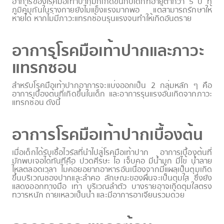
อาการของโรคมือเท้าปากมักเกิดขึ้นกับเด็กที่อายุต่ำกว่า 5 ปี ที่
ภูมิคุ้มกันในร่างกายยังไม่แข็งแรงมากพอ แต่สามารถรักษาให้
หายได้ หากไม่มีภาวะแทรกซ้อนรุนแรงจนทำให้เกิดอันตราย
อาการโรคมือเท้าปากและภาวะ
แทรกซ้อน
สำหรับโรคมือเท้าปากอาการจะแบ่งออกเป็น 2 กลุ่มหลัก ๆ คือ
อาการเบื้องต้นที่เกิดขึ้นในเด็ก และอาการรุนแรงอันเกิดจากภาวะ
แทรกซ้อน ดังนี้
อาการโรคมือเท้าปากเบื้องต้น
เมื่อเด็กได้รับเชื้อไวรัสที่นำไปสู่โรคมือเท้าปาก อาการเบื้องต้นที่
มักพบเจอได้ทันทีคือ ปวดศีรษะ ไอ เจ็บคอ มีน้ำมูก มีไข้ น้ำลาย
ไหลตลอดเวลา ไม่ค่อยอยากอาหารอันเนื่องจากมีแผลเป็นตุ่มเกิด
ขึ้นบริเวณช่องปากและลำคอ ลักษณะของผื่นจะเป็นตุ่มใส ซึ่งยัง
แสดงออกทางมือ เท้า บริเวณลำตัว บางรายอาจเกิดตุ่มใสตรง
ทวารหนัก ถ่ายเหลวเป็นน้ำ และมีอาการอาเจียนร่วมด้วย