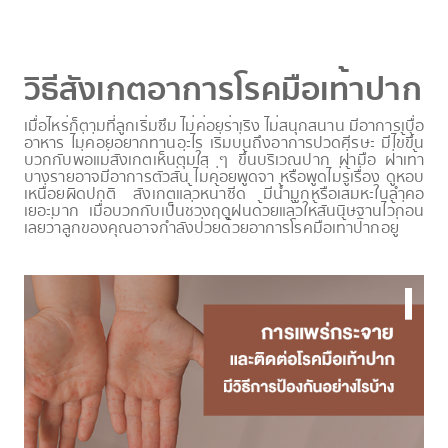
วิธีสังเกตอาการโรคมือเท้าปาก
เมื่อไหร่ก็ตามที่ลูกเริ่มซึม ไม่ค่อยร่าเริง ไม่สนุกสนาน มีอาการเบื่อ
อาหาร ไม่ค่อยอยากทานอะไร เริ่มบ่นถึงอาการปวดศีรษะ มีไข้ขึ้น
บวกกับพ่อแม่สังเกตเห็นตุ่มใส ๆ ขึ้นบริเวณปาก ฝ่ามือ ฝ่าเท้า
บางรายอาจมีอาการตัวสั่น ไม่ค่อยพูดจา หรือพูดไม่รู้เรื่อง ดูหอบ
เหนื่อยผิดปกติ สังเกตแล้วหน้าซีด มีน้ำมูกหรือเสมหะในลำคอ
เยอะมาก เมื่อบวกกับเป็นช่วงฤดูฝนด้วยแล้วให้สันนิษฐานไว้ก่อน
เลยว่าลูกของคุณอาจกำลังป่วยด้วยอาการโรคมือเท้าปากอยู่