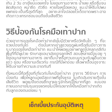
เกิน 2 วัน อาเจียนบ่อยครั้ง ไม่ยอมทานอาหาร น้ำเลย หรือซึมจน
ผิดสังเกต หน้าซีด ตัวซีด หายใจเหนื่อยหอบ แนะนำให้รีบไปพบ
แพทย์จะเป็นเรื่องดีที่สุด อย่าชะล่าใจปล่อยไว้เด็ดขาดเพราะอาจ
เกิดภาวะแทรกซ้อนจนถึงขั้นเสียชีวิต
วิธีป้องกันโรคมือเท้าปาก
ด้วยอาการของโรคมือเท้าปากยังไม่มีตัวยาหรือวัคซีนใด ๆ ที่จะ
ช่วยป้องกันได้ ดังนั้นหากเข้าสู่ช่วงฤดูฝนหรือเริ่มมีข่าวการ
ระบาดของโรคมือเท้าปาก แนะนำให้พ่อแม่อย่าพาลูกไปคลุกคลีกับ
พื้นที่ที่มีผู้ป่วย รักษาสุขอนามัยของลูกให้ดี สอนให้ล้างมือบ่อย ๆ
ใช้ช้อนกลางทานอาหาร อย่าดื่มน้ำหรือทานขนมร่วมกับผู้อื่นด้วย
แก้ว ช้อน หรือจานเดียวกัน กรณีที่มีผ้าอ้อม เสื้อผ้าเปื้อนอุจจาระ
ให้รีบล้างทำความสะอาดทันที
ทั้งหมดนี้คือเรื่องที่เกี่ยวกับโรคมือเท้าปาก อาการ วิธีรักษา การ
ป้องกัน เพื่อให้ลูกน้อยมีสุขภาพที่แข็งแรง ไม่เกิดอันตรายถึงขั้น
เสียชีวิต พ่อแม่จึงต้องศึกษาและรู้จักโรคนี้ให้มากที่สุด แม้มอง
ภายนอกอาจไม่รุนแรงแต่คงไม่มีใครอยากให้โรคมือเท้าปากเกิด
กับลูกของตนเองแน่ ๆ
เช็กเบี้ยประกันอุบัติเหตุ