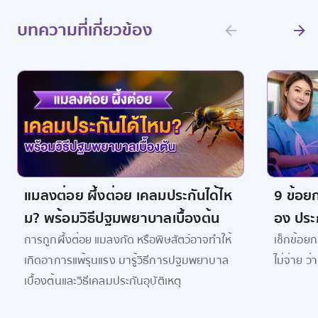
บทความที่เกี่ยวข้อง
แมลงต่อย ผึ้งต่อย เคลมประกันได้ไห
9 ข้อยกเ
ม? พร้อมวิธีปฐมพยาบาลเบื้องต้น
อง ประ
การถูกผึ้งต่อย แมลงกัด หรือพิษสัตว์อาจทำให้
เช็กข้อยกเ
เกิดอาการแพ้รุนแรง มารู้วิธีการปฐมพยาบาล
ไม่จ่าย ว
เบื้องต้นและวิธีเคลมประกันอุบัติเหตุ