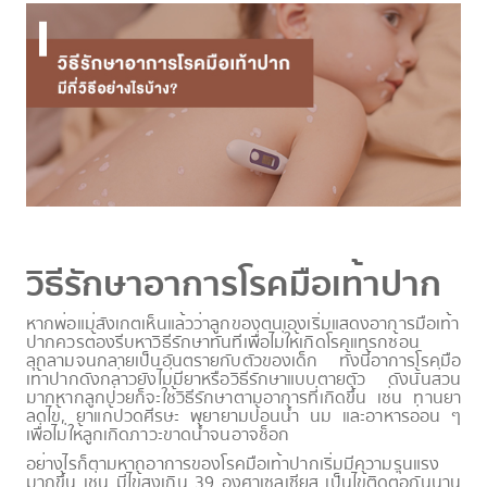
วิธีรักษาอาการโรคมือเท้าปาก
หากพ่อแม่สังเกตเห็นแล้วว่าลูกของตนเองเริ่มแสดงอาการมือเท้า
ปากควรต้องรีบหาวิธีรักษาทันทีเพื่อไม่ให้เกิดโรคแทรกซ้อน
ลุกลามจนกลายเป็นอันตรายกับตัวของเด็ก ทั้งนี้อาการโรคมือ
เท้าปากดังกล่าวยังไม่มียาหรือวิธีรักษาแบบตายตัว ดังนั้นส่วน
มากหากลูกป่วยก็จะใช้วิธีรักษาตามอาการที่เกิดขึ้น เช่น ทานยา
ลดไข้, ยาแก้ปวดศีรษะ พยายามป้อนน้ำ นม และอาหารอ่อน ๆ
เพื่อไม่ให้ลูกเกิดภาวะขาดน้ำจนอาจช็อก
อย่างไรก็ตามหากอาการของโรคมือเท้าปากเริ่มมีความรุนแรง
มากขึ้น เช่น มีไข้สูงเกิน 39 องศาเซลเซียส เป็นไข้ติดต่อกันนาน