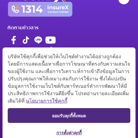
ติดตามข่าวสาร
มาตรฐานการรับรอง โดย
บริษัทใช้คุกกี้เพื่อช่วยให้เว็บไซต์ทำงานได้อย่างถูกต้อง
โดยมีการแสดงเนื้อหาเพื่อการโฆษณาที่ตรงกับความสนใจ
ของผู้ใช้งาน และเพื่อการวิเคราะห์การเข้าถึงข้อมูลในการ
ว00012/2560
0105560058369
ปรับปรุงคุณภาพให้เหมาะสมกับการใช้งาน ซึ่งได้แบ่งปัน
ช00003/2563
ข้อมูลการใช้งานเว็บไซต์กับพาร์ทเนอร์ทำการพัฒนาให้มี
อลว021121000/2564
ประสิทธิภาพการใช้งานดียิ่งขึ้น โปรดอ่านรายละเอียดเพิ่ม
อลช023321000/2564
เติมได้ที่
นโยบายการใช้คุกกี้
ยอมรับคุกกี้ทั้งหมด
© สงวนลิขสิทธิ์ 2569 บริษัท อินชัวร์ เอกซ์ จำกัด
นโยบายความเป็นส่วนตัว
•
การตั้งค่าคุกกี้
การตั้งค่าคุกกี้